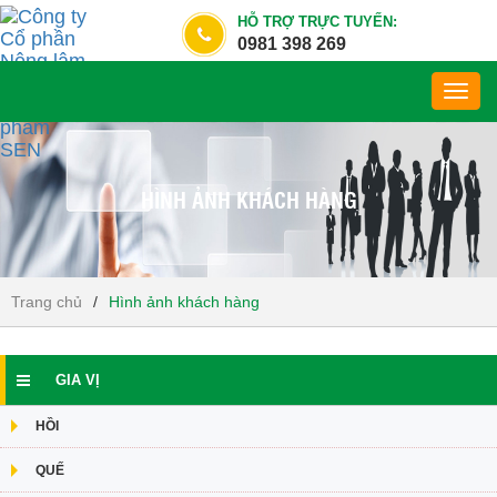
HỖ TRỢ TRỰC TUYẾN:
0981 398 269
Toggl
navig
HÌNH ẢNH KHÁCH HÀNG
Trang chủ
/
Hình ảnh khách hàng
GIA VỊ
HỒI
QUẾ