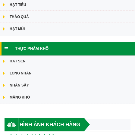
HẠT TIÊU
THẢO QUẢ
HẠT MÙI
THỰC PHẨM KHÔ
HẠT SEN
LONG NHÃN
NHÃN SẤY
MĂNG KHÔ
HÌNH ẢNH KHÁCH HÀNG